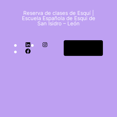
Reserva de clases de Esquí |
Escuela Española de Esqui de
San Isidro – León
LinkedIn
Instagram
Acceder
Facebook