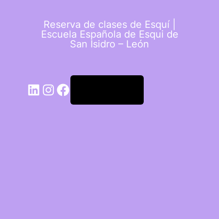
Reserva de clases de Esquí |
Escuela Española de Esqui de
San Isidro – León
Acceder
LinkedIn
Instagram
Facebook